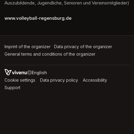
Auszubildende, Jugendliche, Senioren und Vereinsmitglieder)
www.volleyball-regensburg.de
Imprint of the organizer
(opens in a new tab)
Data privacy of the organizer
(opens in 
General terms and conditions of the organizer
(opens in a new ta
SWITCH LANGUAGE
Cookie settings
(opens in a new tab)
Data privacy policy
(opens in a new tab)
Accessibility
(opens in a n
Support
(opens in a new tab)